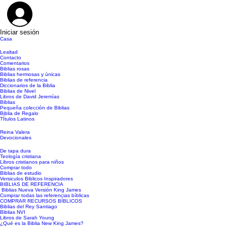
Iniciar sesión
Casa
Lealtad
Contacto
Comentarios
Biblias rosas
Biblias hermosas y únicas
Biblias de referencia
Diccionarios de la Biblia
Biblias de Nivel
Libros de David Jeremías
Biblias
Pequeña colección de Biblias
Biblia de Regalo
TÍtulos Latinos
Reina Valera
Devocionales
De tapa dura
Teología cristiana
Libros cristianos para niños
Comprar todo
Biblias de estudio
Versiculos Biblicos Inspiradores
BIBLIAS DE REFERENCIA
Biblias Nueva Versión King James
Comprar todas las referencias bíblicas
COMPRAR RECURSOS BÍBLICOS
Biblias del Rey Santiago
Biblias NVI
Libros de Sarah Young
¿Qué es la Biblia New King James?