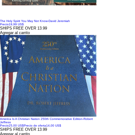
The Holy Spirit You May Not Know-David Jeremiah
Precio
19,99 US$
SHIPS FREE OVER 13.99
Agregar al carrito
America Is A Christian Nation 250th Commemorative Edition-Robert
Jeffress
Precio
25,00 US$
Precio de oferta
14,00 US$
SHIPS FREE OVER 13.99
Agregar al carrito