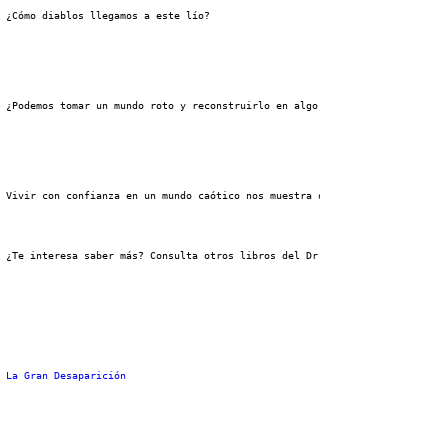
 ¿Cómo diablos llegamos a este lío?
 ¿Podemos tomar un mundo roto y reconstruirlo en algo fructífero?
 Vivir con confianza en un mundo caótico nos muestra que con el poder y el
 ¿Te interesa saber más? Consulta otros libros del Dr. David Jeremiah:
La Gran Desaparición