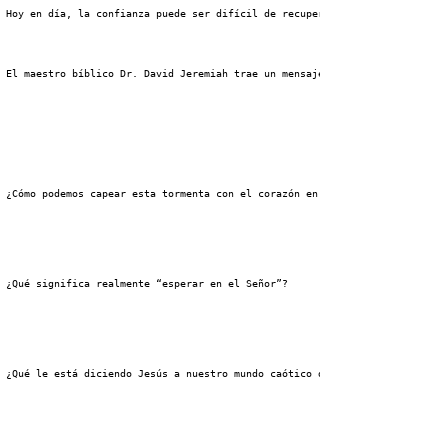
 Hoy en día, la confianza puede ser difícil de recuperar, ya que millones 
 El maestro bíblico Dr. David Jeremiah trae un mensaje de esperanza y conf
 ¿Cómo podemos capear esta tormenta con el corazón en calma?
 ¿Qué significa realmente “esperar en el Señor”?
 ¿Qué le está diciendo Jesús a nuestro mundo caótico de hoy?