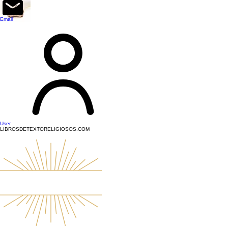
top of page
Email
User
LIBROSDETEXTORELIGIOSOS.COM