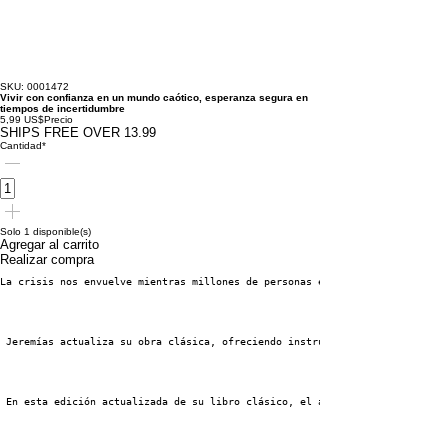
SKU: 0001472
Vivir con confianza en un mundo caótico, esperanza segura en
tiempos de incertidumbre
5,99 US$
Precio
SHIPS FREE OVER 13.99
Cantidad
*
Solo 1 disponible(s)
Agregar al carrito
Realizar compra
La crisis nos envuelve mientras millones de personas experimentan desafíos
 Jeremías actualiza su obra clásica, ofreciendo instrucciones prácticas ne
 En esta edición actualizada de su libro clásico, el autor bestseller del 