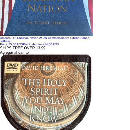
America Is A Christian Nation 250th Commemorative Edition-Robert
Jeffress
Precio
25,00 US$
Precio de oferta
14,00 US$
SHIPS FREE OVER 13.99
Agregar al carrito