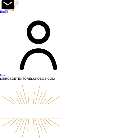
top of page
Email
User
LIBROSDETEXTORELIGIOSOS.COM