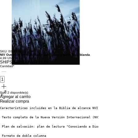
SKU: 0001352
NIV Outreach Bible Biblia de bajo costo y valor Tapa blanda
4,99 US$
Precio
SHIPS FREE OVER 13.99
Cantidad
*
Solo 2 disponible(s)
Agregar al carrito
Realizar compra
Características incluidas en la Biblia de alcance NVI
 Texto completo de la Nueva Versión Internacional (NVI) precisa, legible y
 Plan de salvación: plan de lectura "Conociendo a Dios"
 Formato de doble columna